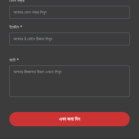
ফোন নম্বর
ইমেইল *
বার্তা *
এখন জমা দিন