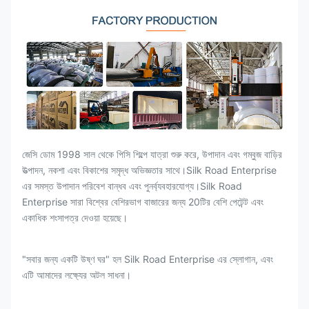
জেসি ডোম 1998 সাল থেকে পিসি শিল্পে যাত্রা শুরু করে, উপাদান এবং গম্বুজ বাড়ির
উত্পাদন, নকশা এবং বিকাশের সমৃদ্ধ অভিজ্ঞতার সাথে।Silk Road Enterprise
এর সমস্ত উপাদান পরিবেশ বান্ধব এবং পুনর্ব্যবহারযোগ্য।Silk Road
Enterprise সারা বিশ্বের বেশিরভাগ বাজারের জন্য 20টির বেশি পেটেন্ট এবং
একাধিক শংসাপত্র দেওয়া হয়েছে।
"সবার জন্য একটি উষ্ণ ঘর" হল Silk Road Enterprise এর স্লোগান, এবং
এটি আমাদের লক্ষ্যের অটল সাধনা।