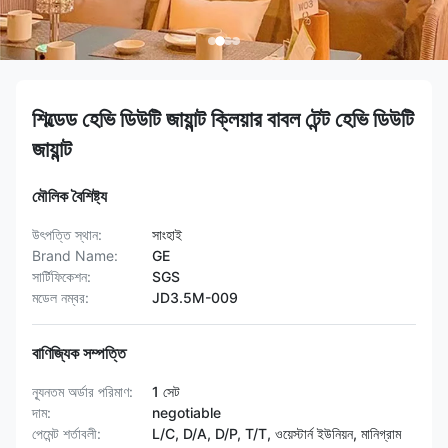
শিল্ডেড হেভি ডিউটি জায়ান্ট ক্লিয়ার বাবল টেন্ট হেভি ডিউটি
জায়ান্ট
মৌলিক বৈশিষ্ট্য
উৎপত্তি স্থান:
সাংহাই
Brand Name:
GE
সার্টিফিকেশন:
SGS
মডেল নম্বর:
JD3.5M-009
বাণিজ্যিক সম্পত্তি
ন্যূনতম অর্ডার পরিমাণ:
1 সেট
দাম:
negotiable
পেমেন্ট শর্তাবলী:
L/C, D/A, D/P, T/T, ওয়েস্টার্ন ইউনিয়ন, মানিগ্রাম