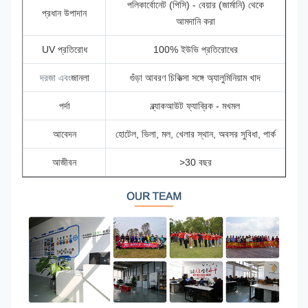
পলিকার্বোনেট (পিসি) - বেয়ার (জার্মানি) থেকে
প্রধান উপাদান
আমদানি করা
UV প্রতিরোধ
100% ইউভি প্রতিরোধের
দরজা এবং
জানলা
গুঁড়া আবরণ চিকিত্সা সঙ্গে অ্যালুমিনিয়াম খাদ
পর্দা
ব্ল্যাকআউট ফ্যাব্রিক - মখমল
আবেদন
হোটেল, ভিলা, মল, খেলার স্থান, অবসর সুবিধা, পার্ক
আজীবন
>30 বছর