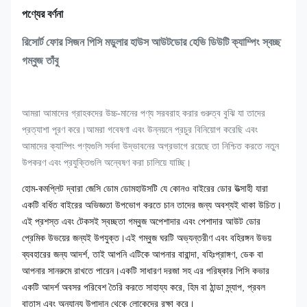
পণ্যের বর্ণনা
রিসোর্ট ফোর সিজন পিসি মডুলার হাউস আউটডোর হেভি ডিউটি ​​ক্যাম্পিং স্বচ্ছ
গম্বুজ তাঁবু
আমরা আমাদের গ্রাহকদের উচ্চ-মানের পণ্য সরবরাহ করার গুরুত্ব বুঝি যা তাদের
প্রত্যাশা পূরণ করে।আমরা গবেষণা এবং উন্নয়নে প্রচুর বিনিয়োগ করেছি এবং
আমাদের ক্যাম্পিং পণ্যগুলি সর্বদা উদ্ভাবনের অগ্রভাগে রয়েছে তা নিশ্চিত করতে নতুন
উপকরণ এবং প্রযুক্তিগুলি অন্বেষণ করা চালিয়ে যাচ্ছি।
হোম-কমপ্লিট দ্বারা জেসি ডোম ডোমহাউসটি যে কোনও বাইরের ডোর উত্সাহী যারা
একটি বর্ধিত বাইরের অভিজ্ঞতা উপভোগ করতে চান তাদের জন্য অবশ্যই থাকা উচিত।
এই প্রশস্ত এবং টেকসই স্বচ্ছতা গম্বুজ অপেশাদার এবং পেশাদার আউট ডোর
প্রেমিক উভয়ের জন্যই উপযুক্ত।এই গম্বুজ ঘরটি অভ্যন্তরীণ এবং বহিরঙ্গন উভয়
ব্যবহারের জন্য আদর্শ, তাই আপনি এটিকে আপনার বারান্দা, বহিঃপ্রাঙ্গণ, ডেক বা
আপনার সানরুমে রাখতে পারেন।একটি সাধারণ দরজা সহ এর পরিষ্কার পিসি কভার
একটি আদর্শ অবসর পরিবেশ তৈরি করতে সাহায্য করে, হিম বা ঠান্ডা স্ন্যাপ, প্রবল
বাতাস এবং অন্যান্য উপাদান থেকে লোকেদের রক্ষা করে।