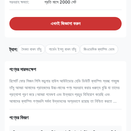
সরবরাহ ক্ষমতা:
প্রতি মাসে 2000 সেট
এখনই জিজ্ঞাসা করুন
ট্যাগ:
সৈকত বাবল তাঁবু
গার্ডেন ইগলু বাবল তাঁবু
জিওডেসিক ক্যাম্পিং ডোম
পণ্যের সারসংক্ষেপ
রিসোর্ট ফোর সিজন পিসি মডুলার হাউস আউটডোর হেভি ডিউটি ​​ক্যাম্পিং স্বচ্ছ গম্বুজ
তাঁবু আমরা আমাদের গ্রাহকদের উচ্চ-মানের পণ্য সরবরাহ করার গুরুত্ব বুঝি যা তাদের
প্রত্যাশা পূরণ করে।আমরা গবেষণা এবং উন্নয়নে প্রচুর বিনিয়োগ করেছি এবং
আমাদের ক্যাম্পিং পণ্যগুলি সর্বদা উদ্ভাবনের অগ্রভাগে রয়েছে তা নিশ্চিত করতে ...
পণ্যের বিবরণ