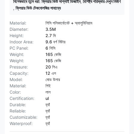
বিশেষভাবে তুলে ধরা:
ক্লিয়ার ভিউ সাপ্লাই ডিজাইন
,
বৈশিষ্ট্য পরিষ্কার দেখুন নির্মাণ
,
ক্লিয়ার ভিউ টেকনোলজির সাহায্যে
Material:
পিসি পলিকার্বোনেট + অ্যালুমিনিয়াম
Diameter:
3.5M
Height:
2.7 মি
Indoor Area:
9.6 বর্গ মিটার
PC Panel:
6 পিসি
Weight:
165 কেজি
Weight:
165 কেজি
Pressure:
20 পিএ
Capacity:
12 এল
Model:
মোড উলার
Material:
পিই
Color:
লাল
Certification:
ul
Durable:
হ্যাঁ
Reliable:
হ্যাঁ
Customizable:
হ্যাঁ
Waterproof:
হ্যাঁ