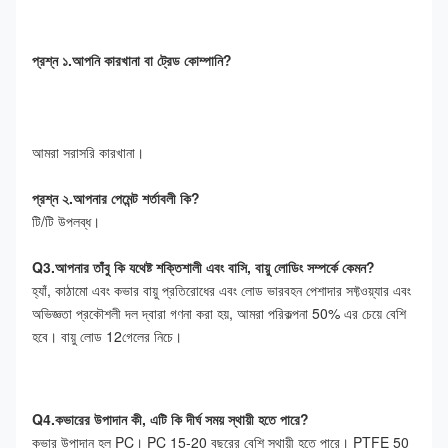
প্রশ্ন ১.আপনি কারখানা বা ট্রেড কোম্পানি?
আমরা সরাসরি কারখানা।
প্রশ্ন ২.আপনার পেমেন্ট শর্তাবলী কি?
টি/টি উপলব্ধ।
Q3.আপনার তাঁবু কি যথেষ্ট শক্তিশালী এবং বাসি, বায়ু লোডিং সম্পর্কে কেমন?
হ্যাঁ, কাঠামো এবং কভার বায়ু প্রতিরোধের এবং লোড ভারবহন পেশাদার সফ্টওয়্যার এবং 
অভিজ্ঞতা প্রকৌশলী দল দ্বারা গণনা করা হয়, আমরা পরিকল্পনা 50% এর চেয়ে বেশি 
হবে। বায়ু লোড 12গেলের নিচে।
Q4.কভারের উপাদান কী, এটি কি দীর্ঘ সময় স্থায়ী হতে পারে?
কভার উপাদান হল PC। PC 15-20 বছরের বেশি স্থায়ী হতে পারে। PTFE 50 