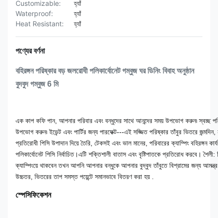
Customizable:
হ্যাঁ
Waterproof:
হ্যাঁ
Heat Resistant:
হ্যাঁ
পণ্যের বর্ণনা
বহিরঙ্গন পরিষ্কার বড় জলরোধী পলিকার্বোনেট গম্বুজ ঘর ডিনিং বিবাহ অনুষ্ঠান
বুদবুদ গম্বুজ 6 মি
এক কাপ কফি পান, আপনার পরিবার এবং বন্ধুদের সাথে আনন্দের সময় উপভোগ করুন৷ স্বচ্ছ পলিকা
উপভোগ করুন৷ ইভেন্ট এবং পার্টির জন্য পারফেক্ট---এই সজ্জিত পরিষ্কার তাঁবুর ভিতরে জন্মদিন, ন
প্রতিরোধী পিসি উপাদান দিয়ে তৈরি, টেকসই এবং ভাল মানের, পরিবারের ক্যাম্পিং বহিরঙ্গন কার্
পলিকার্বোনেট পিসি নির্বাচিত।এটি শক্তিশালী বাতাস এবং বৃষ্টিপাতকে প্রতিরোধ করবে। শৈলী
ক্যাম্পিংয়ে থাকবেন তখন আপনি আপনার বন্ধুকে আপনার বুদ্বুদ তাঁবুতে বিশ্রামের জন্য আমন্ত্র
উচ্চতর, ভিতরের তাপ সমস্ত পয়েন্টে সমানভাবে বিতরণ করা হয় .
স্পেসিফিকেশন