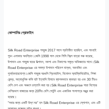
তাপমাত্রা পরিসীমা:-40°C থেকে +120°C
সংযোগ অংশ
স্ক্রু ধরে রাখা
কোম্পানির প্রোফাইল
বাতাসের সর্বোচ্চ সীমা
12 গেলের নিচে
Silk Road Enterprise গম্বুজ 2017 সালে প্রতিষ্ঠিত হয়েছিল, এবং সাংহাই 
পুডং এলাকায় অবস্থিত।জেসি 1998 সাল থেকে পিসি শিল্পে যাত্রা শুরু করেছে, 
উপাদান এবং গম্বুজ ঘরের উত্পাদন, নকশা এবং বিকাশের সমৃদ্ধ অভিজ্ঞতার সাথে।Silk 
Road Enterprise এর সমস্ত উপাদান পরিবেশ বান্ধব, অবনমিত এবং 
পুনর্ব্যবহারযোগ্য।জেসি গম্বুজ ঘরগুলি গ্রিনহাউস, বিনোদন অ্যাম্ফিথিয়েটার, শিক্ষা 
কেন্দ্র, অত্যাধুনিক কফি হাট ইত্যাদি হিসাবে ব্যাপকভাবে ব্যবহৃত হয় এবং 30 টিরও 
বেশি দেশ এবং অঞ্চলে রপ্তানি করা হয়।Silk Road Enterprise সারা বিশ্বের 
বেশিরভাগ বাজারের জন্য 20টির বেশি পেটেন্ট এবং একাধিক শংসাপত্র মঞ্জুর করা 
হয়েছে।
"সবার জন্য একটি উষ্ণ ঘর" হল Silk Road Enterprise এর স্লোগান, এবং এটি 
আমাদের লক্ষ্যের অটল সাধনা।