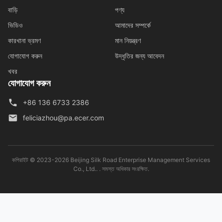
বাড়ি
পণ্য
ভিডিও
আমাদের সম্পর্কে
কারখানা ভ্রমণ
মান নিয়ন্ত্রণ
যোগাযোগ করুন
উদ্ধৃতির জন্য আবেদন
খবর
যোগাযোগ করুন
+86 136 6733 2386
feliciazhou@pa.ecer.com
কপিরাইট © 2023-2026 Beijing Silk Road Enterprise Management Services
Co., Ltd.. . সমস্ত অধিকার সংরক্ষিত.