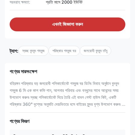
সরবরাহ ক্ষমতা:
প্রতি মাসে 2000 ইউনিট
এখনই জিজ্ঞাসা করুন
ট্যাগ:
স্বচ্ছ বুদবুদ গম্বুজ
পরিষ্কার গম্বুজ ঘর
জলরোধী বুদ্বুদ তাঁবু
পণ্যের সারসংক্ষেপ
বহিরঙ্গন পরিষ্কার বড় জলরোধী পলিকার্বোনেট গম্বুজ ঘর ডিনিং বিবাহ অনুষ্ঠান বুদবুদ
গম্বুজ 6 মি এক কাপ কফি পান, আপনার পরিবার এবং বন্ধুদের সাথে আনন্দের সময়
উপভোগ করুন৷ স্বচ্ছ পলিকার্বোনেট দিয়ে তৈরি এই বাবল গেস্ট হাউস কিট, একটি
পরিষ্কার 360° দৃশ্যের অনুমতি দেয়৷ভিতরে বসে বাইরের সুন্দর দৃশ্য উপভোগ করুন৷ ...
পণ্যের বিবরণ