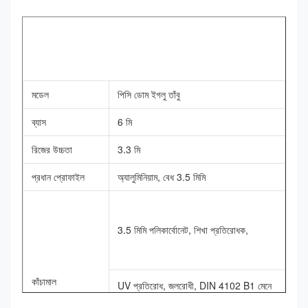
মডেল
পিসি ডোম ইগলু তাঁবু
ব্যাস
6 মি
রিজের উচ্চতা
3.3 মি
প্রধান প্রোফাইল
অ্যালুমিনিয়াম, বেধ 3.5 মিমি
3.5 মিমি পলিকার্বোনেট, শিখা প্রতিরোধক,
কাঁচামাল
UV প্রতিরোধ, জলরোধী, DIN 4102 B1 মেনে 
চলুন,