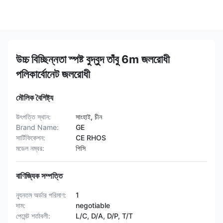
উচ্চ বিচ্ছিন্নতা স্পষ্ট বুদ্বুদ তাঁবু 6m জলরোধী
পলিকার্বোনেট জলরোধী
মৌলিক বৈশিষ্ট্য
উৎপত্তি স্থান:
সাংহাই, চীন
Brand Name:
GE
সার্টিফিকেশন:
CE RHOS
মডেল নম্বর:
পিসি
বাণিজ্যিক সম্পত্তি
ন্যূনতম অর্ডার পরিমাণ:
1
দাম:
negotiable
পেমেন্ট শর্তাবলী:
L/C, D/A, D/P, T/T