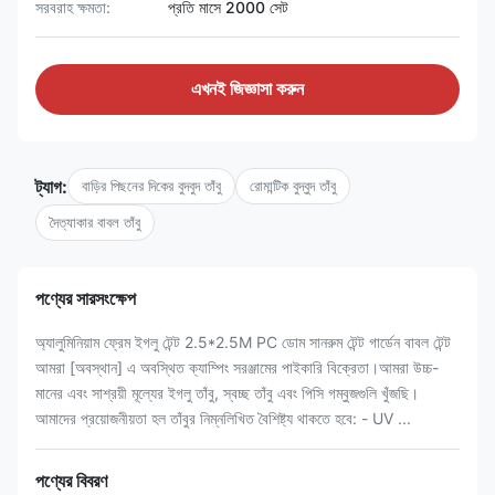
সরবরাহ ক্ষমতা:
প্রতি মাসে 2000 সেট
এখনই জিজ্ঞাসা করুন
ট্যাগ:
বাড়ির পিছনের দিকের বুদবুদ তাঁবু
রোমান্টিক বুদ্বুদ তাঁবু
দৈত্যাকার বাবল তাঁবু
পণ্যের সারসংক্ষেপ
অ্যালুমিনিয়াম ফ্রেম ইগলু টেন্ট 2.5*2.5M PC ডোম সানরুম টেন্ট গার্ডেন বাবল টেন্ট
আমরা [অবস্থান] এ অবস্থিত ক্যাম্পিং সরঞ্জামের পাইকারি বিক্রেতা।আমরা উচ্চ-
মানের এবং সাশ্রয়ী মূল্যের ইগলু তাঁবু, স্বচ্ছ তাঁবু এবং পিসি গম্বুজগুলি খুঁজছি।
আমাদের প্রয়োজনীয়তা হল তাঁবুর নিম্নলিখিত বৈশিষ্ট্য থাকতে হবে: - UV ...
পণ্যের বিবরণ