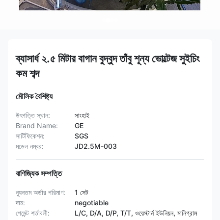
ব্যাসার্ধ ২.৫ মিটার বাগান বুদ্বুদ তাঁবু শূন্য ভোল্টেজ সুইচিং
কম শব্দ
মৌলিক বৈশিষ্ট্য
উৎপত্তি স্থান:
সাংহাই
Brand Name:
GE
সার্টিফিকেশন:
SGS
মডেল নম্বর:
JD2.5M-003
বাণিজ্যিক সম্পত্তি
ন্যূনতম অর্ডার পরিমাণ:
1 সেট
দাম:
negotiable
পেমেন্ট শর্তাবলী:
L/C, D/A, D/P, T/T, ওয়েস্টার্ন ইউনিয়ন, মানিগ্রাম