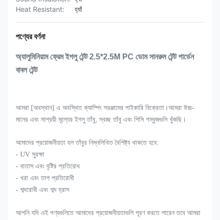
Heat Resistant:
হ্যাঁ
পণ্যের বর্ণনা
অ্যালুমিনিয়াম ফ্রেম ইগলু টেন্ট 2.5*2.5M PC ডোম সানরুম টেন্ট গার্ডেন
বাবল টেন্ট
আমরা [অবস্থান] এ অবস্থিত ক্যাম্পিং সরঞ্জামের পাইকারি বিক্রেতা।আমরা উচ্চ-
মানের এবং সাশ্রয়ী মূল্যের ইগলু তাঁবু, স্বচ্ছ তাঁবু এবং পিসি গম্বুজগুলি খুঁজছি।
আমাদের প্রয়োজনীয়তা হল তাঁবুর নিম্নলিখিত বৈশিষ্ট্য থাকতে হবে:
- UV সুরক্ষা
- বাতাস এবং বৃষ্টির প্রতিরোধ
- খরা এবং তাপ প্রতিরোধী
- শব্দরোধী এবং শব্দ হ্রাস
আপনি যদি এই পণ্যগুলিতে আমাদের প্রয়োজনীয়তাগুলি পূরণ করতে পারেন তবে আমরা