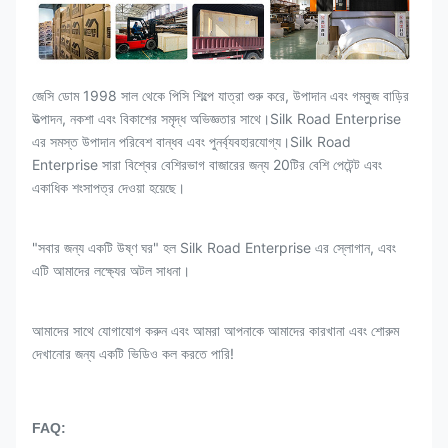
জেসি ডোম 1998 সাল থেকে পিসি শিল্পে যাত্রা শুরু করে, উপাদান এবং গম্বুজ বাড়ির
উত্পাদন, নকশা এবং বিকাশের সমৃদ্ধ অভিজ্ঞতার সাথে।Silk Road Enterprise
এর সমস্ত উপাদান পরিবেশ বান্ধব এবং পুনর্ব্যবহারযোগ্য।Silk Road
Enterprise সারা বিশ্বের বেশিরভাগ বাজারের জন্য 20টির বেশি পেটেন্ট এবং
একাধিক শংসাপত্র দেওয়া হয়েছে।
"সবার জন্য একটি উষ্ণ ঘর" হল Silk Road Enterprise এর স্লোগান, এবং
এটি আমাদের লক্ষ্যের অটল সাধনা।
আমাদের সাথে যোগাযোগ করুন এবং আমরা আপনাকে আমাদের কারখানা এবং শোরুম
দেখানোর জন্য একটি ভিডিও কল করতে পারি!
FAQ: