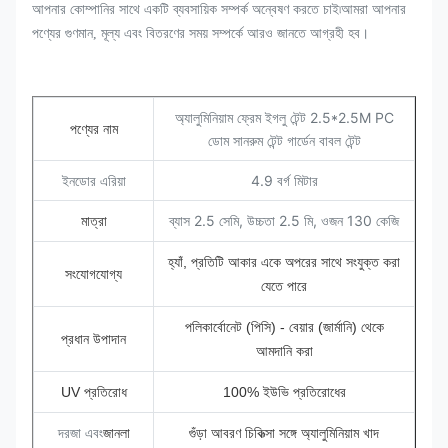
আপনার কোম্পানির সাথে একটি ব্যবসায়িক সম্পর্ক অন্বেষণ করতে চাই৷আমরা আপনার
পণ্যের গুণমান, মূল্য এবং বিতরণের সময় সম্পর্কে আরও জানতে আগ্রহী হব।
অ্যালুমিনিয়াম ফ্রেম ইগলু টেন্ট 2.5*2.5M PC
পণ্যের নাম
ডোম সানরুম টেন্ট গার্ডেন বাবল টেন্ট
ইনডোর এরিয়া
4.9 বর্গ মিটার
ব্যাস 2.5 সেমি, উচ্চতা 2.5 মি, ওজন 130 কেজি
মাত্রা
হ্যাঁ, প্রতিটি আকার একে অপরের সাথে সংযুক্ত করা
সংযোগযোগ্য
যেতে পারে
পলিকার্বোনেট (পিসি) - বেয়ার (জার্মানি) থেকে
প্রধান উপাদান
আমদানি করা
UV প্রতিরোধ
100% ইউভি প্রতিরোধের
দরজা এবং
জানলা
গুঁড়া আবরণ চিকিত্সা সঙ্গে অ্যালুমিনিয়াম খাদ