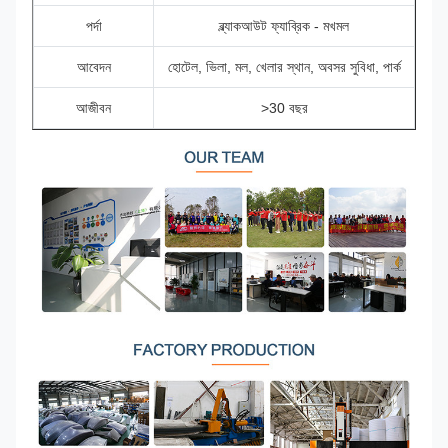
পর্দা
ব্ল্যাকআউট ফ্যাব্রিক - মখমল
আবেদন
হোটেল, ভিলা, মল, খেলার স্থান, অবসর সুবিধা, পার্ক
আজীবন
>30 বছর