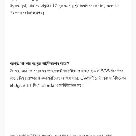
উত্তর: হ্যাঁ, আমাদের তাঁবুগুলি 12 স্তরের বায়ু প্রতিরোধ করতে পারে, একেবারে 
নিরাপদ এবং নির্ভরযোগ্য।
প্রশ্ন: আপনার পণ্যের সার্টিফিকেশন আছে?
উত্তর: আমাদের বুদ্বুদ ঘর পণ্য প্রকৌশল পরীক্ষা পাস করেছে এবং SGS শংসাপত্র 
আছে, নিম্ন তাপমাত্রা নমন প্রতিরোধের শংসাপত্র, UV-প্রতিরোধী এবং সার্টিফিকেশন 
650gsm-B1 শিখা retardant সার্টিফিকেশন সহ।
আপনার যদি অতিরিক্ত শংসাপত্রের প্রয়োজন হয়, অনুগ্রহ করে আমার সাথে 