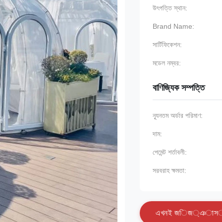
উৎপত্তি স্থান:
Brand Name:
সার্টিফিকেশন:
মডেল নম্বর:
বাণিজ্যিক সম্পত্তি
ন্যূনতম অর্ডার পরিমাণ:
দাম:
পেমেন্ট শর্তাবলী:
সরবরাহ ক্ষমতা:
এ
খ
ন
ই
জ
ি
জ
্
ঞ
া
স