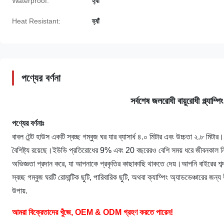
Waterproof:
হ্যাঁ
Heat Resistant:
হ্যাঁ
পণ্যের বর্ণনা
সর্বশেষ জলরোধী বায়ুরোধী গ্ল্যাম্পি
পণ্যের বর্ণনাঃ
বাবল টেন্ট হাউস একটি স্বচ্ছ গম্বুজ ঘর যার ব্যাসার্ধ ৪.০ মিটার এবং উচ্চতা ২.৮ মিটার। 
বৈশিষ্ট্য রয়েছে।ইউভি প্রতিরোধের 9% এবং 20 বছরেরও বেশি সময় ধরে জীবনকাল নিশ্চি
অভিজ্ঞতা প্রদান করে, যা আপনাকে প্রকৃতির কাছাকাছি থাকতে দেয়।আপনি বাইরের শব্দ
স্বচ্ছ গম্বুজ ঘরটি রোমান্টিক ছুটি, পারিবারিক ছুটি, অথবা ক্যাম্পিং অ্যাডভেঞ্চারের জন
উপায়.
আমরা বিক্রেতাদের খুঁজে, OEM & ODM গ্রহণ করতে পারেন
!