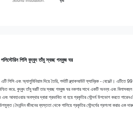
Sound Insulation:
হ্যাঁ
ং পলিস্টেরিন পিসি বুদ্বুদ তাঁবু স্বচ্ছ গম্বুজ ঘর
এটি পিসি এবং অ্যালুমিনিয়াম দিয়ে তৈরি, পর্দাটি ব্ল্যাকআউট ফ্যাব্রিক - বেভেল্ট। এটিতে 99
ত করে. বুদ্বুদ তাঁবু ঘরটি তার স্বচ্ছ গম্বুজ ঘর নকশার সাথে একটি অনন্য এবং বিলাসবহুল
 এবং আবহাওয়ার অবস্থার দ্বারা প্রভাবিত না হয়ে প্রকৃতির সৌন্দর্য উপভোগ করতে পারেন
্য উপযুক্ত।দৈনন্দিন জীবনের ব্যস্ততা থেকে পালিয়ে প্রকৃতির সৌন্দর্যের প্রশংসা করার এক দার