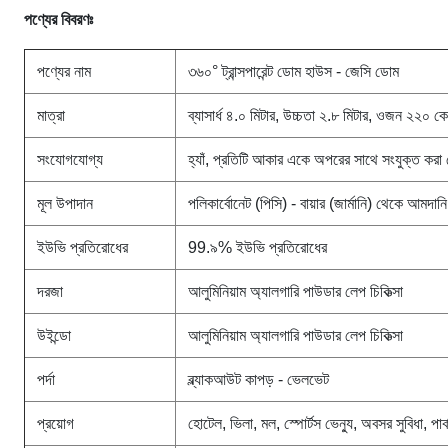
পণ্যের বিবরণঃ
পণ্যের নাম
৩৬০° ট্রান্সপারেন্ট ডোম হাউস - জেসি ডোম
মাত্রা
ব্যাসার্ধ ৪.০ মিটার, উচ্চতা ২.৮ মিটার, ওজন ২২০ ক
সংযোগযোগ্য
হ্যাঁ, প্রতিটি আকার একে অপরের সাথে সংযুক্ত করা
মূল উপাদান
পলিকার্বোনেট (পিসি) - বায়ার (জার্মানি) থেকে আমদান
ইউভি প্রতিরোধের
99.৯% ইউভি প্রতিরোধের
দরজা
আলুমিনিয়াম অ্যালগারি পাউডার লেপ চিকিত্সা
উইন্ডো
আলুমিনিয়াম অ্যালগারি পাউডার লেপ চিকিত্সা
পর্দা
ব্ল্যাকআউট কাপড় - ভেলভেট
প্রয়োগ
হোটেল, ভিলা, মল, স্পোর্টস ভেন্যু, অবসর সুবিধা, পার্