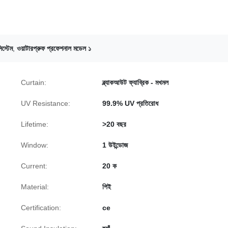
িস্টেম
,
ওয়াটারপ্রুফ প্রফেশনাল মডেল ১
Curtain:
ব্ল্যাকআউট ফ্যাব্রিক - মখমল
UV Resistance:
99.9% UV প্রতিরোধ
Lifetime:
>20 বছর
Window:
1 উইন্ডোজ
Current:
20 ক
Material:
পিই
Certification:
ce