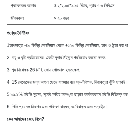
প্যাকেজের আকার
3.২*২.০৫*১.১৫ মিটার, প্রায় ৭.৬ সিবিএম
জীবনকাল
> ২০ বছর
পণ্যের বৈশিষ্ট্যঃ
1তাপমাত্রা -৪০ ডিগ্রি সেলসিয়াস থেকে +১২০ ডিগ্রি সেলসিয়াস, তাপ ও ঠান্ডা ভয় পা
2. বায়ু ও বৃষ্টি প্রতিরোধের, একটি সুপার টাইফুন প্রতিরোধ করতে সক্ষম.
3. শব্দ নিরোধক 26 ডিবি, কোন গোলমাল হস্তক্ষেপ.
4. 15 সেকেন্ডের জন্য আগুন ছেড়ে যাওয়ার পরে স্ব-নির্বাপক, নিরাপত্তা ঝুঁকি ছাড়াই
5.৯৯.৯% ইউভি সুরক্ষা, সূর্যের ক্ষতির আশঙ্কা ছাড়াই কার্যকরভাবে ইউভি বিচ্ছিন্ন ক
6. পিসি প্যানেল নিরাপদ এবং পরিবেশ বান্ধব, অ-বিষাক্ত এবং গন্ধহীন।
কেন আমাদের বেছে নিলে?