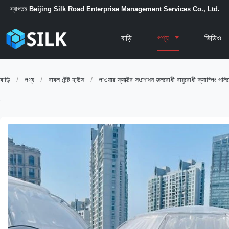
স্বাগতম
Beijing Silk Road Enterprise Management Services Co., Ltd.
বাড়ি
পণ্য
ভিডিও
বাড়ি
/
পণ্য
/
বাবল টেন্ট হাউস
/
পাওয়ার ফ্যাক্টর সংশোধন জলরোধী বায়ুরোধী ক্যাম্পিং পলিস