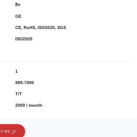
চীন
GE
CE, RoHS, ISO2020, SGS
ISO2020
1
999-7000
T/T
2000 / month
া
ক
র
ু
ন