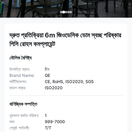
দ্রুত প্রতিক্রিয়া 6m জিওডেসিক ডোম স্বচ্ছ পরিষ্কার
পিসি রোহস কমপ্লায়েন্ট
মৌলিক বৈশিষ্ট্য
উৎপত্তি স্থান:
চীন
Brand Name:
GE
সার্টিফিকেশন:
CE, RoHS, ISO2020, SGS
মডেল নম্বর:
ISO2020
বাণিজ্যিক সম্পত্তি
ন্যূনতম অর্ডার পরিমাণ:
1
দাম:
999-7000
পেমেন্ট শর্তাবলী:
T/T