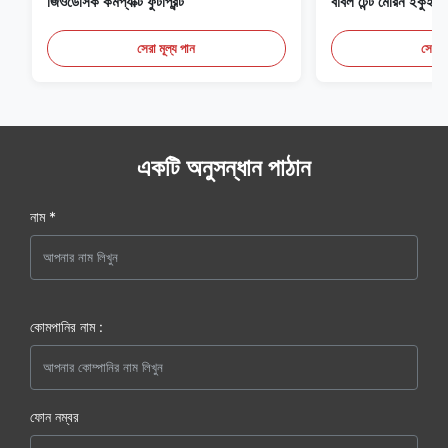
জিওডেসিক কমপ্যাক্ট ফুটপ্রিন্ট
বাবল টেন্ট মেরিন ইকুইপমে
সেরা মূল্য পান
সেরা ম
একটি অনুসন্ধান পাঠান
নাম *
কোমপানির নাম :
ফোন নম্বর