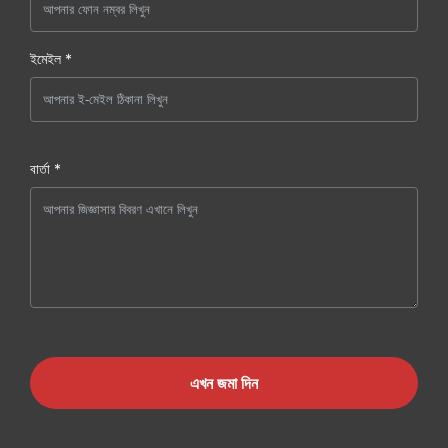
ইমেইল *
বার্তা *
এখন জমা দিন