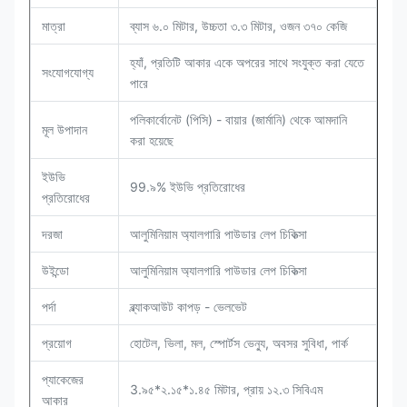
মাত্রা
ব্যাস ৬.০ মিটার, উচ্চতা ৩.৩ মিটার, ওজন ৩৭০ কেজি
হ্যাঁ, প্রতিটি আকার একে অপরের সাথে সংযুক্ত করা যেতে
সংযোগযোগ্য
পারে
পলিকার্বোনেট (পিসি) - বায়ার (জার্মানি) থেকে আমদানি
মূল উপাদান
করা হয়েছে
ইউভি
99.৯% ইউভি প্রতিরোধের
প্রতিরোধের
দরজা
আলুমিনিয়াম অ্যালগারি পাউডার লেপ চিকিত্সা
উইন্ডো
আলুমিনিয়াম অ্যালগারি পাউডার লেপ চিকিত্সা
পর্দা
ব্ল্যাকআউট কাপড় - ভেলভেট
প্রয়োগ
হোটেল, ভিলা, মল, স্পোর্টস ভেন্যু, অবসর সুবিধা, পার্ক
প্যাকেজের
3.৯৫*২.১৫*১.৪৫ মিটার, প্রায় ১২.৩ সিবিএম
আকার