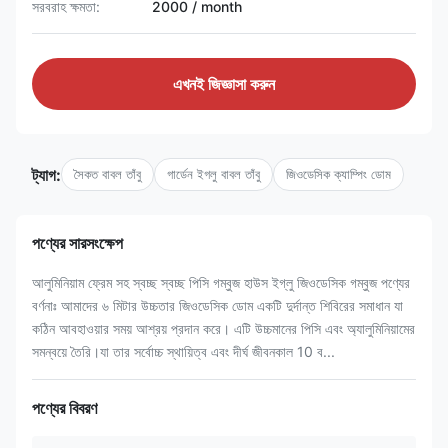
সরবরাহ ক্ষমতা:
2000 / month
এখনই জিজ্ঞাসা করুন
ট্যাগ:
সৈকত বাবল তাঁবু
গার্ডেন ইগলু বাবল তাঁবু
জিওডেসিক ক্যাম্পিং ডোম
পণ্যের সারসংক্ষেপ
আলুমিনিয়াম ফ্রেম সহ স্বচ্ছ স্বচ্ছ পিসি গম্বুজ হাউস ইগ্লু জিওডেসিক গম্বুজ পণ্যের
বর্ণনাঃ আমাদের ৬ মিটার উচ্চতার জিওডেসিক ডোম একটি দুর্দান্ত শিবিরের সমাধান যা
কঠিন আবহাওয়ার সময় আশ্রয় প্রদান করে। এটি উচ্চমানের পিসি এবং অ্যালুমিনিয়ামের
সমন্বয়ে তৈরি।যা তার সর্বোচ্চ স্থায়িত্ব এবং দীর্ঘ জীবনকাল 10 ব...
পণ্যের বিবরণ