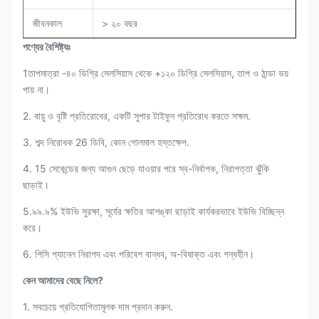
জীবনকাল
> ২০ বছর
পণ্যের বৈশিষ্ট্যঃ
1তাপমাত্রা -৪০ ডিগ্রি সেলসিয়াস থেকে +১২০ ডিগ্রি সেলসিয়াস, তাপ ও ঠান্ডা ভয়
পায় না।
2. বায়ু ও বৃষ্টি প্রতিরোধের, একটি সুপার টাইফুন প্রতিরোধ করতে সক্ষম.
3. শব্দ নিরোধক 26 ডিবি, কোন গোলমাল হস্তক্ষেপ.
4. 15 সেকেন্ডের জন্য আগুন ছেড়ে যাওয়ার পরে স্ব-নির্বাপক, নিরাপত্তা ঝুঁকি
ছাড়াই।
5.৯৯.৯% ইউভি সুরক্ষা, সূর্যের ক্ষতির আশঙ্কা ছাড়াই কার্যকরভাবে ইউভি বিচ্ছিন্ন
করে।
6. পিসি প্যানেল নিরাপদ এবং পরিবেশ বান্ধব, অ-বিষাক্ত এবং গন্ধহীন।
কেন আমাদের বেছে নিলে?
1. সবচেয়ে প্রতিযোগিতামূলক দাম প্রদান করুন.