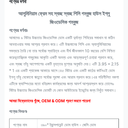
পণ্যের বর্ণনা
আলুমিনিয়াম ফ্রেম সহ স্বচ্ছ স্বচ্ছ পিসি গম্বুজ হাউস ইগ্লু
জিওডেসিক গম্বুজ
পণ্যের বর্ণনাঃ
আমাদের ৬ মিটার উচ্চতার জিওডেসিক ডোম একটি দুর্দান্ত শিবিরের সমাধান যা কঠিন
আবহাওয়ার সময় আশ্রয় প্রদান করে। এটি উচ্চমানের পিসি এবং অ্যালুমিনিয়ামের
সমন্বয়ে তৈরি।যা তার সর্বোচ্চ স্থায়িত্ব এবং দীর্ঘ জীবনকাল 10 বছরের বেশি নিশ্চিত
করেভূতাত্ত্বিক গম্বুজের আকৃতি একটি অনন্য এবং আড়ম্বরপূর্ণ চেহারা প্রদান করে,
এবং স্বচ্ছ তাঁবু আশেপাশের একটি বৃহত্তর দৃশ্যের অনুমতি দেয়। এটি 3.95 * 2.15
* 1 এর একটি প্যাকেজ আকারে আসে।৪৫ মিটার এবং একটি কাঠের কার্টনএই ডোম
ইগলু তাঁবু যেকোনো ঋতুতে সর্বোচ্চ সুরক্ষা এবং আরাম প্রদান করে।এর পরিশীলিত নকশা
এটিকে ক্যাম্পিংয়ের মতো বহিরঙ্গন কার্যক্রমের জন্য আদর্শ আশ্রয়স্থল করে তোলে৬
মিটার উচ্চতার জিওডেসিক ডোমটি যে কোন আউটডোর ইভেন্টের জন্য নিখুঁত সমাধান।
আমরা বিক্রেতাদের খুঁজে, OEM & ODM গ্রহণ করতে পারেন
!
পণ্যের বিবরণঃ
পণ্যের নাম
৩৬০° ট্রান্সপারেন্ট ডোম হাউস - জেসি ডোম